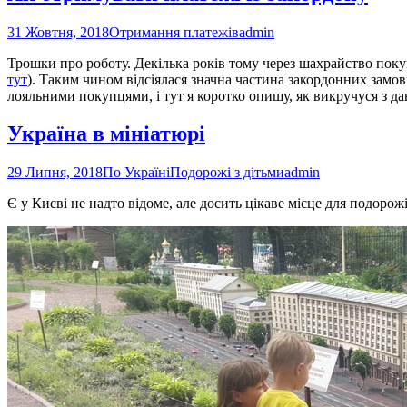
31 Жовтня, 2018
Отримання платежів
admin
Трошки про роботу. Декілька років тому через шахрайство поку
тут
). Таким чином відсіялася значна частина закордонних замов
лояльними покупцями, і тут я коротко опишу, як викручуся з дан
Україна в мініатюрі
29 Липня, 2018
По Україні
Подорожі з дітьми
admin
Є у Києві не надто відоме, але досить цікаве місце для подорожі