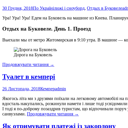
на
30 Грудня, 2018
По Україні
лижі і сноуборд
,
Отдых в Буковеле
ad
ebay
Ура! Ура! Ура! Едем на Буковель на машине из Киева. Планиру
Отдых на Буковеле. День 1. Проезд
Выехали мы от метро Житомирская в 9:10 утра. В машине — 
Дорога на Буковель
Отдых
Продовжувати читання
→
на
Буковеле
Туалет в кемпері
26 Листопада, 2018
Кемпер
admin
Якогось літа ми з друзями поїхали на легковому автомобілі на п
вдосталь накупались, розкинули намети і лише тоді усвідомили 
І тоді я по-доброму позаздрив туристам, що відпочивали поруч
Туалет
санвузлами.
Продовжувати читання
→
в
кемпері
Як отримувати платежі із закордону