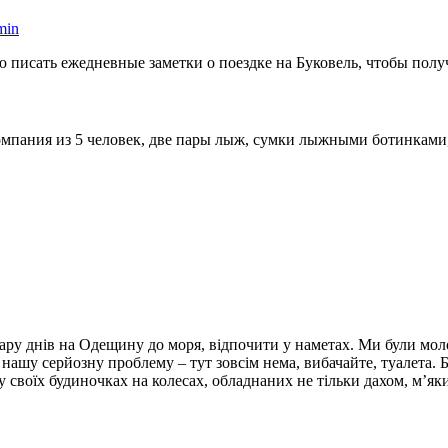
min
ю писать ежедневные заметки о поездке на Буковель, чтобы пол
компания из 5 человек, две пары лыж, сумки лыжными ботинка
ару днів на Одещину до моря, відпочити у наметах. Ми були молод
нашу серйозну проблему – тут зовсім нема, вибачайте, туалета. Б
 у своїх будиночках на колесах, обладнаних не тільки дахом, м’