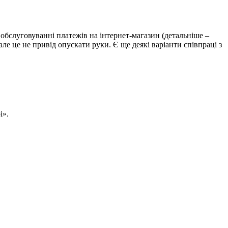
обслуговуванні платежів на інтернет-магазин (детальніше –
ле це не привід опускати руки. Є ще деякі варіанти співпраці з
і».
Україна
в
мініатюрі