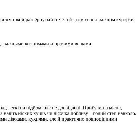
учился такой развёрнутый отчёт об этом горнолыжном курорте.
ми, лыжными костюмами и прочими вещами.
і, легкі на підйом, але не досвідчені. Прибули на місце,
а навіть ніяких кущів чи лісочка поблизу – голий степ навколо.
якими ліжками, кухнями, але й практично повноцінними