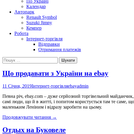
По Україні
Календар
Автопарк
Renault Symbol
Suzuki Jimny
Кемпер
Робота
Інтернет-торгівля
Відправки
Отримання платежів
Пошук:
Що продавати з України на ebay
11 Січня, 2019
Інтернет-торгівля
ebay
admin
Певна річ, ebay.com – дуже серйозний торгівельний майданчик, 
самі люди, що й в житті, і попитом користується там те саме, щ
маленьким Леніним і відразу заробити на цьому.
Що
Продовжувати читання
→
продавати
з
Отдых на Буковеле
України