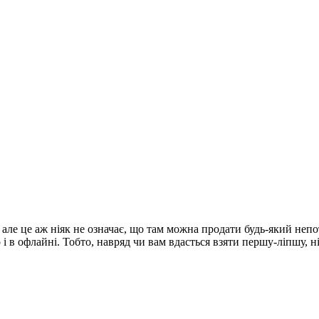
але це аж ніяк не означає, що там можна продати будь-який непот
о і в офлайні. Тобто, навряд чи вам вдасться взяти першу-ліпшу, 