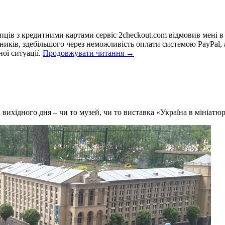
пців з кредитними картами сервіс 2checkout.com відмовив мені в 
ників, здебільшого через неможливість оплати системою PayPal, а
Як
ої ситуації.
Продовжувати читання
→
отримувати
платежі
із
закордону
 вихідного дня – чи то музей, чи то виставка «Україна в мініатюр