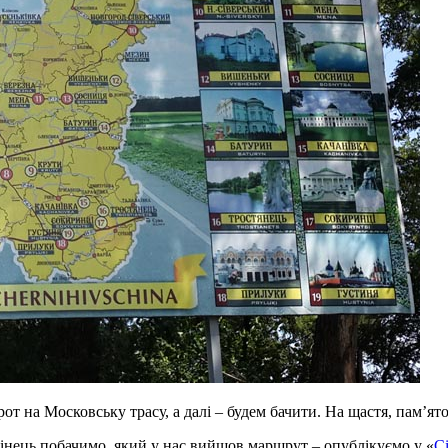
т на Московську трасу, а далі – будем бачити. На щастя, пам’ято
кінець побачимо, який у нас вийшов маршрут – опублікуємо у «
С