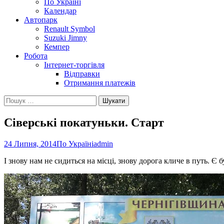
По Україні
Календар
Автопарк
Renault Symbol
Suzuki Jimny
Кемпер
Робота
Інтернет-торгівля
Відправки
Отримання платежів
Пошук:
Сіверські покатуньки. Старт
24 Липня, 2014
По Україні
admin
І знову нам не сидиться на місці, знову дорога кличе в путь. Є б