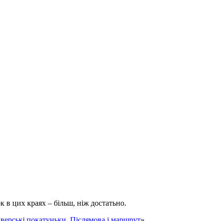
к в цих краях – більш, ніж достатьно.
іверські покатуньки. Післямова і маршрут
»