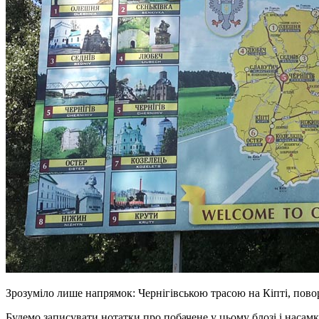
Зрозуміло лише напрямок: Чернігівською трасою на Кіпті, поворо
Будемо записувати нотатки про побачене у цьому блозі і насам