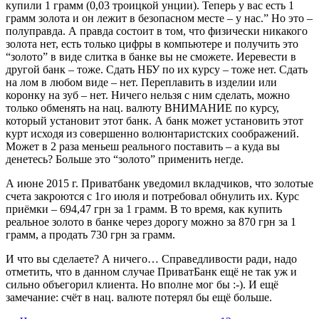
купили 1 грамм (0,03 троицкой унции). Теперь у вас есть 1
грамм золота и он лежит в безопасном месте – у нас.” Но это –
полуправда. А правда состоит в том, что физически никакого
золота нет, есть только цифры в компьютере и получить это
“золото” в виде слитка в банке вы не сможете. Иеревести в
другой банк – тоже. Сдать НБУ по их курсу – тоже нет. Сдать
на лом в любом виде – нет. Переплавить в изделии или
коронку на зуб – нет. Ничего нельзя с ним сделать, можно
только обменять на нац. валюту ВНИМАНИЕ по курсу,
который установит этот банк. А банк может установить этот
курт исходя из совершенно волюнтаристских соображений.
Может в 2 раза меньеш реального поставить – а куда вы
денетесь? Больше это “золото” применить негде.
А июне 2015 г. Приватбанк уведомил вкладчиков, что золотые
счета закроются с 1го июля и потребовал обнулить их. Курс
приёмки – 694,47 грн за 1 грамм. В то время, как купить
реальное золото в банке через дорогу можно за 870 грн за 1
грамм, а продать 730 грн за грамм.
И что вы сделаете? А ничего… Справедливости ради, надо
отметить, что в данном случае ПриватБанк ещё не так уж и
сильно объегорил клиента. Но вполне мог бы :-). И ещё
замечание: счёт в нац. валюте потерял бы ещё больше.