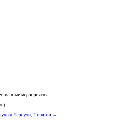
жественные мероприятия.
ов)
галушки,Чернухи, Пирятин
→