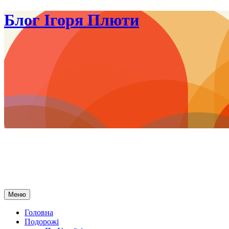
Блог Ігоря Плюти
Переміститись
Меню
до
тексту
Головна
Подорожі