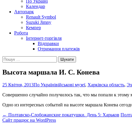
По Україні
Календар
Автопарк
Renault Symbol
Suzuki Jimny
Кемпер
Робота
Інтернет-торгівля
Відправки
Отримання платежів
Пошук:
Высота маршала И. С. Конева
25 Квітня, 2013
По Україні
військові музеї
,
Харківска область
,
Эх
Совершенно случайно получилось так, что мы попали к этому м
Одно из интересных событий на высоте маршала Конева сегод
Навігація
←
Полтавско-Слобожанские покатушки. День 5: Харьков
Полта
Сайт працює на WordPress
по
запису