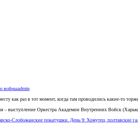
о войны
admin
есту как раз в тот момент, когда там проводились какие-то тор
ня – выступление Оркестра Академии Внутренних Войск (Харьк
вско-Слобожанские покатушки. День 9: Хомутец, полтавские 