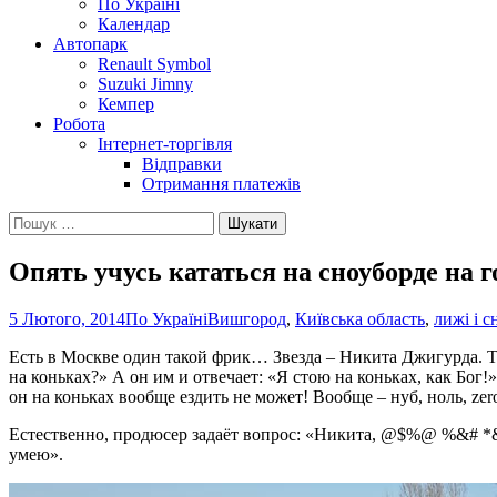
По Україні
Календар
Автопарк
Renault Symbol
Suzuki Jimny
Кемпер
Робота
Інтернет-торгівля
Відправки
Отримання платежів
Пошук:
Опять учусь кататься на сноуборде на 
5 Лютого, 2014
По Україні
Вишгород
,
Київська область
,
лижі і 
Есть в Москве один такой фрик… Звезда – Никита Джигурда. Так
на коньках?» А он им и отвечает: «Я стою на коньках, как Бог
он на коньках вообще ездить не может! Вообще – нуб, ноль, zero
Естественно, продюсер задаёт вопрос: «Никита, @$%@ %&#
умею».