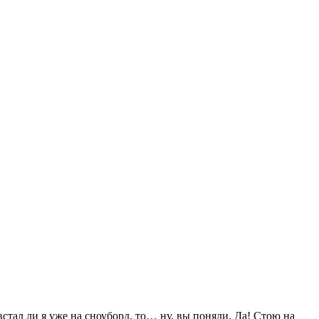
тал ли я уже на сноуборд, то… ну, вы поняли. Да! Стою на