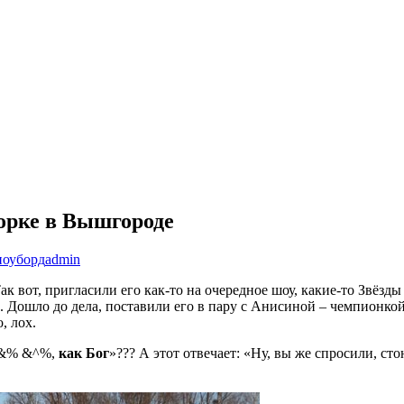
горке в Вышгороде
сноуборд
admin
 вот, пригласили его как-то на очередное шоу, какие-то Звёзды
!». Дошло до дела, поставили его в пару с Анисиной – чемпионк
, лох.
 *&% &^%,
как Бог
»??? А этот отвечает: «Ну, вы же спросили, сто