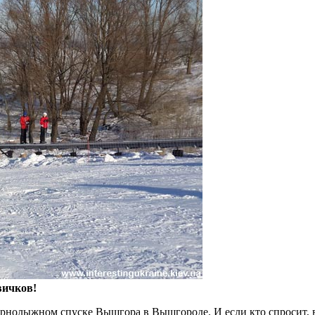
вичков!
орнолыжном спуске Вышгора в Вышгороде. И если кто спросит, вс