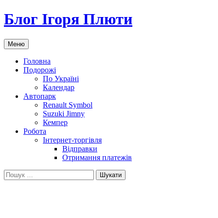
Блог Ігоря Плюти
Переміститись
Меню
до
тексту
Головна
Подорожі
По Україні
Календар
Автопарк
Renault Symbol
Suzuki Jimny
Кемпер
Робота
Інтернет-торгівля
Відправки
Отримання платежів
Пошук: