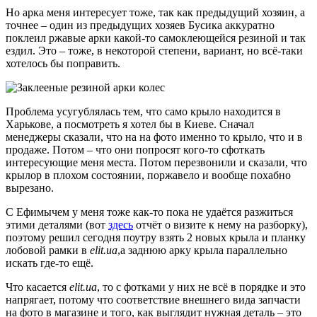
Но арка меня интересует тоже, так как предыдущий хозяин, а
точнее – один из предыдущих хозяев Бусика аккуратно
поклеил ржавые арки какой-то самоклеющейся резиной и так
ездил. Это – тоже, в некоторой степени, вариант, но всё-таки
хотелось бы поправить.
Проблема усугублялась тем, что само крыло находится в
Харькове, а посмотреть я хотел бы в Киеве. Сначал
менеджеры сказали, что на на фото именно то крыло, что и в
продаже. Потом – что они попросят кого-то сфоткать
интересующие меня места. Потом перезвонили и сказали, что
крылор в плохом состоянии, поржавело и вообще похабно
вырезано.
С Ефимычем у меня тоже как-то пока не удаётся разжиться
этими деталями (вот
здесь
отчёт о визите к нему на разборку),
поэтому решил сегодня поутру взять 2 новых крыла и планку
лобовой рамки в
elit.ua
,а заднюю арку крыла параллельно
искать где-то ещё.
Что касается
elit.ua
, то с фотками у них не всё в порядке и это
напрягает, потому что соответствие внешнего вида запчасти
на фото в магазине и того, как выглядит нужная деталь – это