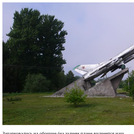
Запарковались на обочине (на заднем плане виднеется наш