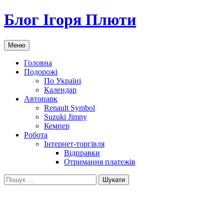
Блог Ігоря Плюти
Переміститись
Меню
до
тексту
Головна
Подорожі
По Україні
Календар
Автопарк
Renault Symbol
Suzuki Jimny
Кемпер
Робота
Інтернет-торгівля
Відправки
Отримання платежів
Пошук: