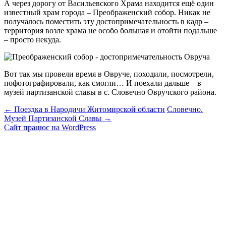
А через дорогу от Васильевского Храма находится ещё один
известный храм города – Преображенский собор. Никак не
получалось поместить эту достопримечательность в кадр –
территория возле храма не особо большая и отойти подальше
– просто некуда.
Вот так мы провели время в Овруче, походили, посмотрели,
пофотографировали, как смогли… И поехали дальше – в
музей партизанской славы в с. Словечно Овручского района.
Навігація
←
Поездка в Народичи Житомирской области
Словечно.
Музей Партизанской Славы
→
по
Сайт працює на WordPress
запису