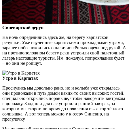
Синевирский дерун
На ночь определились здесь же, на берегу карпатской
речушки. Уже наученные карпатскими прохладными утрами,
заранее побеспокоились о наличии тёплых одеял под рукой. А
на противоположном берегу реки устроили свой палаточный
лагерь настоящие туристы. Им, пожалуй, попрохладнее будет
– но они не ропщут.
Утро в Карпатах
Проснулись мы довольно рано, но и колыба уже открылась,
они провожали в путь домой каких-то своих высоких гостей,
специально открылись пораньше, чтобы накормить завтраком
в дорожку. Заодно и для нас устроили ранний завтрак, за
которым мы скоротали время до появления из-за гор тёплого
солнышка. А вот теперь можно у к озеру Синевир, на
прогулочку.
Мы не первый раз посещаем озеро Синевир, но впервые