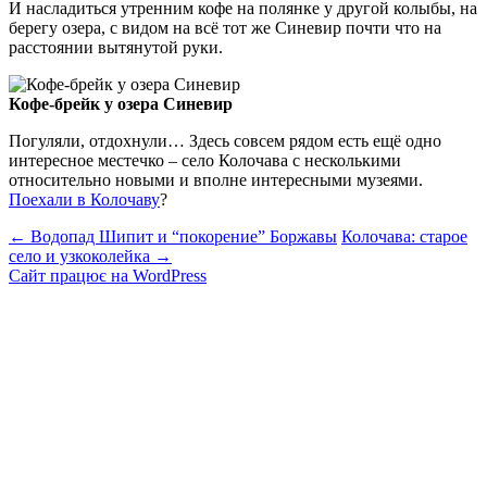
И насладиться утренним кофе на полянке у другой колыбы, на
берегу озера, с видом на всё тот же Синевир почти что на
расстоянии вытянутой руки.
Кофе-брейк у озера Синевир
Погуляли, отдохнули… Здесь совсем рядом есть ещё одно
интересное местечко – село Колочава с несколькими
относительно новыми и вполне интересными музеями.
Поехали в Колочаву
?
Навігація
←
Водопад Шипит и “покорение” Боржавы
Колочава: старое
село и узкоколейка
→
по
Сайт працює на WordPress
запису