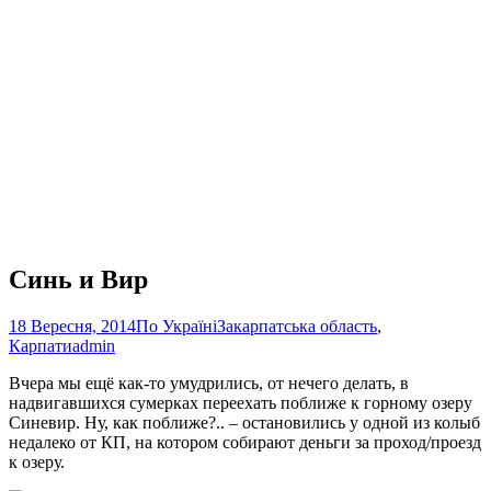
Синь и Вир
18 Вересня, 2014
По Україні
Закарпатська область
,
Карпати
admin
Вчера мы ещё как-то умудрились, от нечего делать, в
надвигавшихся сумерках переехать поближе к горному озеру
Синевир. Ну, как поближе?.. – остановились у одной из колыб
недалеко от КП, на котором собирают деньги за проход/проезд
к озеру.