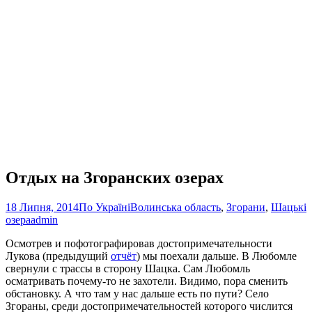
Отдых на Згоранских озерах
18 Липня, 2014
По Україні
Волинська область
,
Згорани
,
Шацькі
озера
admin
Осмотрев и пофотографировав достопримечательности
Лукова (предыдущий
отчёт
) мы поехали дальше. В Любомле
свернули с трассы в сторону Шацка. Сам Любомль
осматривать почему-то не захотели. Видимо, пора сменить
обстановку. А что там у нас дальше есть по пути? Село
Згораны, среди достопримечательностей которого числится