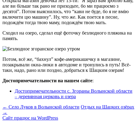
Открыла магазин девочка лет 13-ти: “Я зараз вам зроблю каву,
але ви більше так рано не приходьте, бо ми працюємо з
десятої”. Потом выяснилось, что “кави не буде, бо я не вмію
включити цю машину”. Ну, что же. Как поется в песне,
подождём тогда твою маму, подождём твою мать.
Сходил на озеро, сделал ещё фоточку безлюдного пляжика на
память.
Потом, всё же, “бахнул” кофе-америкашечку в магазине,
позакрывали окна-люки в автодоме и тронулись в путь! Всё-
таки, надо, рано или поздно, добраться к Шацким озерам!
Достопримечательности на нашем сайте
:
Достопримечательности с. Згораны Волынской области
– деревянная церковь и озера
Навігація
←
Село Луков в Волынской области
Отдых на Шацких озёрах
→
по
Сайт працює на WordPress
запису