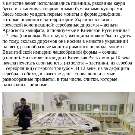
в качестве денег использовались пшеница, раковины каури,
бусы, и заканчивая современными бумажными купюрами.
Здесь можно увидеть первые монеты в форме дельфинов,
которые появились на территории Украины в связи с
греческой колонизацией; серебряные дирхемы – деньги
Арабского халифата, используемые в Киевской Руси начиная
с 7 века (насколько богат муж у женщины можно было судить
по тому, сколько дирхемов она носила в качестве украшений
на шее); разнообразные монеты римского периода; монеты
Византийской империи чашеобразной формы – солиды
(солнце). На основе последних Киевская Русь с конца 10 века
начала печатать свои монеты (из золота – златники, из серебра
– серебряники) с гербом-тризубом. В 12 веке, из-за дефицита
серебра, в обиход в качестве денег снова вошли самые
разнообразные предметы, в том числе, слитки, которые
назывались гривнами.