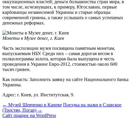
оккупационных властей; деньги большинства стран мира, в
том числе, исчезнувших, к примеру, Югославии, первые
карбованцы независимой Украины и старые образцы
современной гривны, а также услышать о самых успешных
денежных реформах.
Монеты в Музее денег, г. Киев
Часть экспозиции музея посвящена памятным монетам,
выпускаемым НБУ. Среди них – самая дорогая весом в
полкилограмма золота, которая была выпущена в честь
проведения в Украине Евро-2012, стоимостью около 600
тысяч гривен.
Как попасть: Заполнить заявку на сайте Национального банка
Украины.
Адрес: г. Киев, ул. Институтская, 9.
Навігація
←
Музей Шевченко в Каневе
Поездка на лыжи в Славское
(Тростян, Погар)
→
по
Сайт працює на WordPress
запису