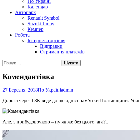
По Україні
Календар
Автопарк
Renault Symbol
Suzuki Jimny
Кемпер
Робота
Інтернет-торгівля
Відправки
Отримання платежів
Пошук:
Комендантівка
27 Березня, 2018
По Україні
admin
Дорога через ГЗК веде до ще однієї пам’ятки Полтавщини. Усипал
Але, з прибудовочкою – ну як же без цього, ага?..